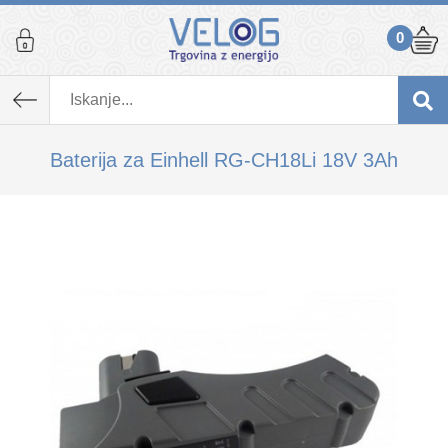
0
K izdelku, ki ste ga dodali v košarico,
priporočamo tudi...
Baterija za Einhell RG-CH18Li 18V 3Ah