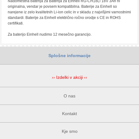
Nadomestna baterija za Baterija za Einhell RG-CH18Li 18V 3Ah ni
originalna, vendar je povsem kompatibilna. Baterije za Einhell so
narejene iz zelo kvalitetnih Li-ion celic in v skladu z najvišjimi varnostnimi
standardi. Baterije za Einhell električno ročno orodje s CE in ROHS
certifikati.
Za baterijo Einhell nudimo 12 mesečno garancijo.
Splošne informacije
›› Izdelki v akciji ‹‹
O nas
Kontakt
Kje smo