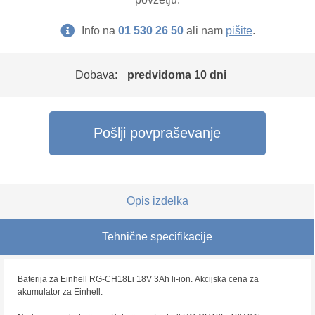
Info na
01 530 26 50
ali nam
pišite
.
Dobava:
predvidoma 10 dni
Pošlji povpraševanje
Opis izdelka
Tehnične specifikacije
Baterija za Einhell RG-CH18Li 18V 3Ah li-ion. Akcijska cena za
akumulator za Einhell.