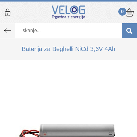
0
K izdelku, ki ste ga dodali v košarico,
priporočamo tudi...
Baterija za Beghelli NiCd 3,6V 4Ah