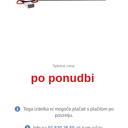
Spletna cena:
po ponudbi
Tega izdelka ni mogoče plačati s plačilom po
povzetju.
Info na
01 530 26 50
ali nam
pišite
.