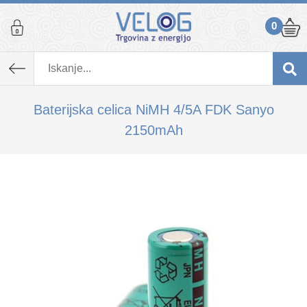
0
K izdelku, ki ste ga dodali v košarico,
priporočamo tudi...
Baterijska celica NiMH 4/5A FDK Sanyo
2150mAh