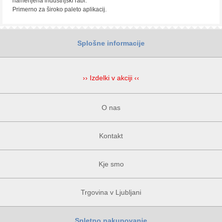
namenjena industrijski rabi.
Primerno za široko paleto aplikacij.
Splošne informacije
›› Izdelki v akciji ‹‹
O nas
Kontakt
Kje smo
Trgovina v Ljubljani
Spletno nakupovanje