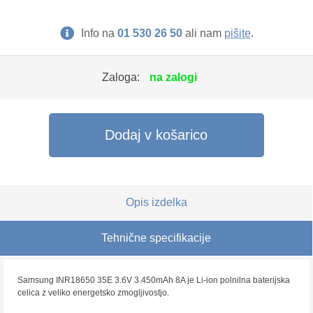
Info na
01 530 26 50
ali nam
pišite
.
Zaloga:
na zalogi
Dodaj v košarico
Opis izdelka
Tehnične specifikacije
Samsung INR18650 35E 3.6V 3.450mAh 8A je Li-ion polnilna baterijska
celica z veliko energetsko zmogljivostjo.