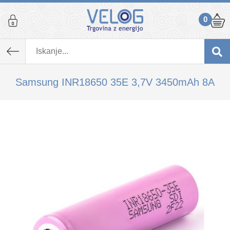
0
K izdelku, ki ste ga dodali v košarico,
priporočamo tudi...
Samsung INR18650 35E 3,7V 3450mAh 8A