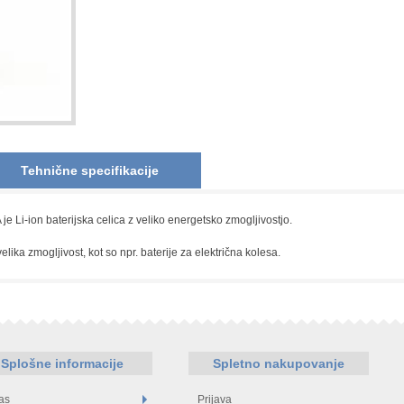
Tehnične specifikacije
i-ion baterijska celica z veliko energetsko zmogljivostjo.
lika zmogljivost, kot so npr. baterije za električna kolesa.
Splošne informacije
Spletno nakupovanje
as
Prijava