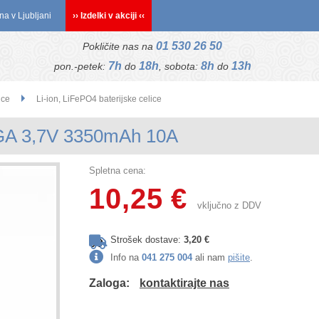
na v Ljubljani
›› Izdelki v akciji ‹‹
01 530 26 50
Pokličite nas na
7h
18h
8h
13h
pon.-petek:
do
, sobota:
do
ice
Li-ion, LiFePO4 baterijske celice
GA 3,7V 3350mAh 10A
Spletna cena:
10,25 €
vključno z DDV
Strošek dostave:
3,20 €
Info na
041 275 004
ali nam
pišite
.
Zaloga:
kontaktirajte nas