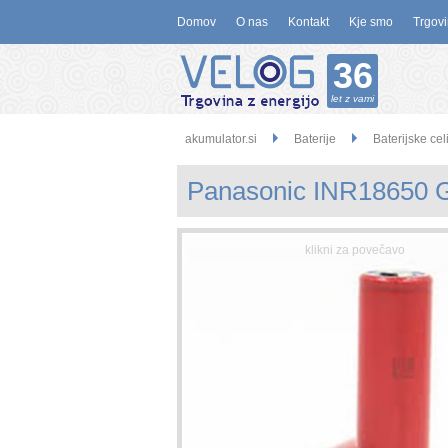
Domov
O nas
Kontakt
Kje smo
Trgovi
36
let z vami
akumulator.si
Baterije
Baterijske cel
Panasonic INR18650 