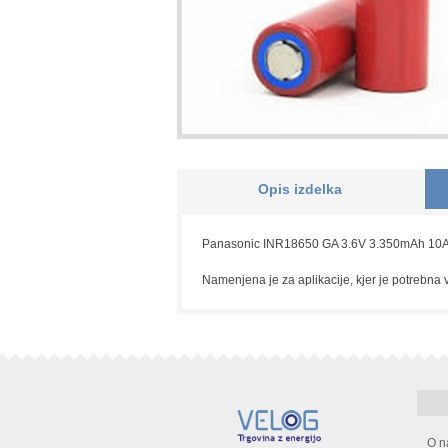
Opis izdelka
Panasonic INR18650 GA 3.6V 3.350mAh 10A je L
Namenjena je za aplikacije, kjer je potrebna ve
O n