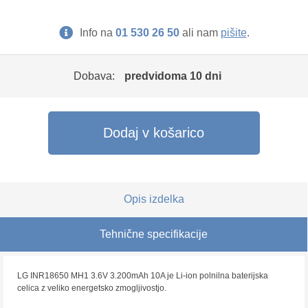
Info na
01 530 26 50
ali nam
pišite
.
Dobava:
predvidoma 10 dni
Dodaj v košarico
Opis izdelka
Tehnične specifikacije
LG INR18650 MH1 3.6V 3.200mAh 10A je Li-ion polnilna baterijska
celica z veliko energetsko zmogljivostjo.