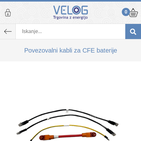
0
K izdelku, ki ste ga dodali v košarico,
priporočamo tudi...
Povezovalni kabli za CFE baterije