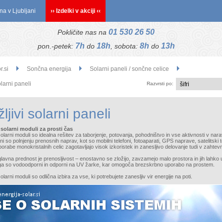
na v Ljubljani
›› Izdelki v akciji ‹‹
01 530 26 50
Pokličite nas na
7h
18h
8h
13h
pon.-petek:
do
, sobota:
do
r.si
Sončna energija
Solarni paneli / sončne celice
olarni paneli
Razvrsti po:
žljivi solarni paneli
i solarni moduli za prosti čas
 solarni moduli so idealna rešitev za taborjenje, potovanja, pohodništvo in vse aktivnosti v nar
 so polnjenju prenosnih naprav, kot so mobilni telefoni, fotoaparati, GPS naprave, satelitski 
orabe monokristalnih celic zagotavljajo visok izkoristek in zanesljivo delovanje tudi v zahtevn
glavna prednost je prenosljivost – enostavno se zložijo, zavzamejo malo prostora in jih lahko 
ga so vodoodporni in odporni na UV žarke, kar omogoča brezskrbno uporabo na prostem.
 solarni moduli so odlična izbira za vse, ki potrebujete zanesljiv vir energije na poti.