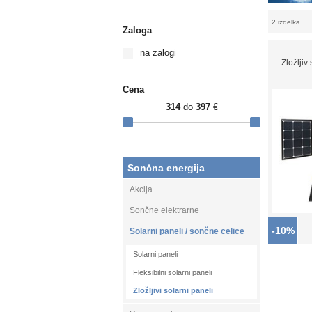
2 izdelka
Zaloga
na zalogi
Zložlji
Cena
314
do
397
€
Sončna energija
Akcija
Sončne elektrarne
-10%
Solarni paneli / sončne celice
Solarni paneli
Fleksibilni solarni paneli
Zložljivi solarni paneli