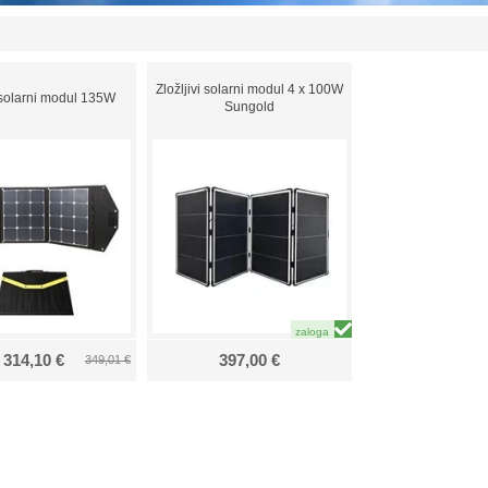
Zložljivi solarni modul 4 x 100W
v solarni modul 135W
Sungold
314,10 €
397,00 €
349,01 €