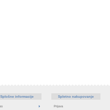
Splošne informacije
Spletno nakupovanje
as
Prijava