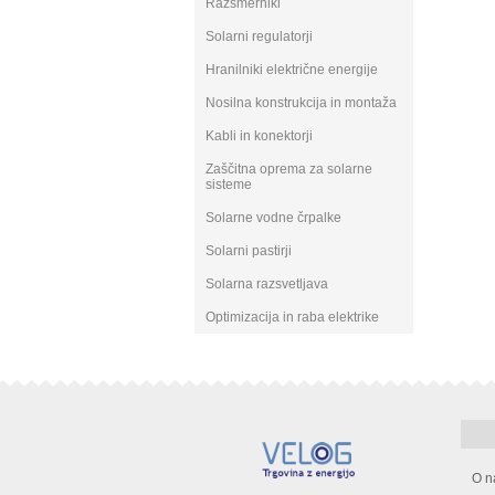
Razsmerniki
Solarni regulatorji
Hranilniki električne energije
Nosilna konstrukcija in montaža
Kabli in konektorji
Zaščitna oprema za solarne
sisteme
Solarne vodne črpalke
Solarni pastirji
Solarna razsvetljava
Optimizacija in raba elektrike
O n