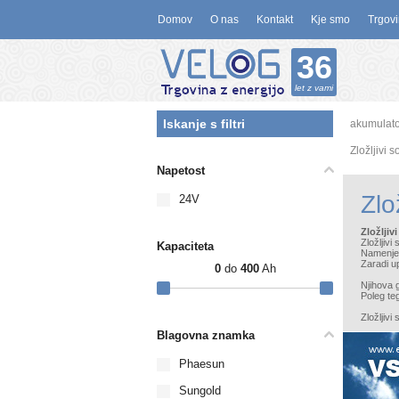
Domov
O nas
Kontakt
Kje smo
Trgovi
36
let z vami
Iskanje s filtri
akumulato
Zložljivi s
Napetost
Zlo
24V
Zložljiv
Zložljivi
Kapaciteta
Namenjeni
Zaradi up
0
do
400
Ah
Njihova 
Poleg te
Zložljivi
Blagovna znamka
Phaesun
Sungold