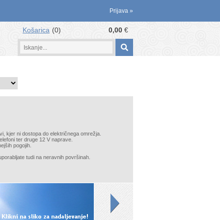
Prijava
»
Košarica
0
0,00
€
avi, kjer ni dostopa do električnega omrežja.
telefoni ter druge 12 V naprave.
ejših pogojih.
uporabljate tudi na neravnih površinah.