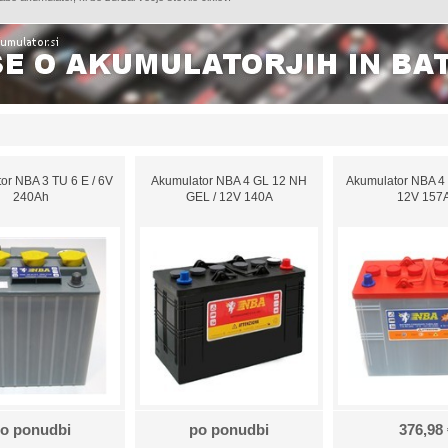
or NBA 3 TU 6 E / 6V
Akumulator NBA 4 GL 12 NH
Akumulator NBA 4 
240Ah
GEL / 12V 140A
12V 157
o ponudbi
po ponudbi
376,98 