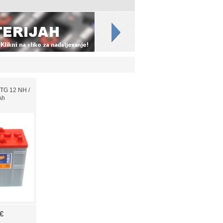
TG 12 NH /
Ah
€