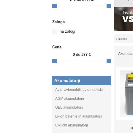
Zaloga
na zalogi
3 izdelki
Cena
Akumulat
0
do
377
€
Akumulatorji
Avto, avtomobili, avtomobilski
AGM akumulatorji
GEL akumulatorji
Li-ion baterije in akumulatorji
Ciklični akumulatorji
p