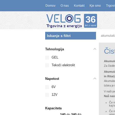
Domov
O nas
Kontakt
Kje smo
Trgovi
36
let z vami
Iskanje s filtri
akumulato
Tehnologija
Čist
GEL
Akumulat
Tekoči elektrolit
Za čistil
Akumulat
in Ritar)
Napetost
Akumulato
Izbira je
6V
V naši p
12V
Naš nasv
Če ne
kaj 
Kapaciteta
Če ne
140
do
240
Ah
upor