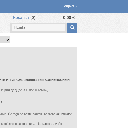
Prijava
»
Košarica
0
0,00
€
FF in FT) ali GEL akumulatorji (SONNENSCHEIN
j in praznjenj (od 300 do 900 ciklov).
or.
 doliti. Če tega ne boste naredili, bo treba akumulator
in ekoloških posledicah tega - če rabite za vašo