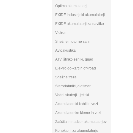
Optima akumulatorji
EXIDE industrijski akumulatorji
EXIDE akumulatorji za navtiko
Victron
Snežne motorne sani
Avtoakustika
ATV, štirikolesniki, quad
Elektro go-kart in off-road
Snežne freze
Starodobniki, oldtimer
Vodni skuterji - jet ski
Akumulatorski kabli in vezi
Akumulatorske kleme in vezi
Zaščita in nadzor akumulatorjev
Konektorji za akumulatorje