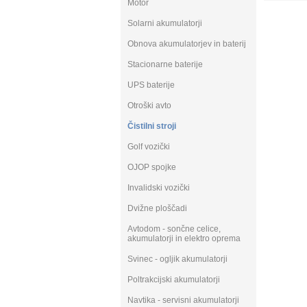
Motor
Solarni akumulatorji
Obnova akumulatorjev in baterij
Stacionarne baterije
UPS baterije
Otroški avto
Čistilni stroji
Golf vozički
OJOP spojke
Invalidski vozički
Dvižne ploščadi
Avtodom - sončne celice,
akumulatorji in elektro oprema
Svinec - ogljik akumulatorji
Poltrakcijski akumulatorji
Navtika - servisni akumulatorji