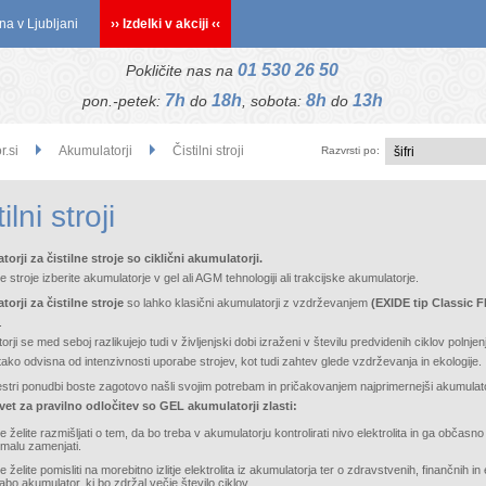
na v Ljubljani
›› Izdelki v akciji ‹‹
01 530 26 50
Pokličite nas na
7h
18h
8h
13h
pon.-petek:
do
, sobota:
do
r.si
Akumulatorji
Čistilni stroji
Razvrsti po:
ilni stroji
orji za čistilne stroje so ciklični akumulatorji.
ne stroje izberite akumulatorje v gel ali AGM tehnologiji ali trakcijske akumulatorje.
orji za čistilne stroje
so lahko klasični akumulatorji z vzdrževanjem
(EXIDE tip Classic 
.
rji se med seboj razlikujejo tudi v življenjski dobi izraženi v številu predvidenih ciklov polnjen
 tako odvisna od intenzivnosti uporabe strojev, kot tudi zahtev glede vzdrževanja in ekologije.
estri ponudbi boste zagotovo našli svojim potrebam in pričakovanjem najprimernejši akumulat
et za pravilno odločitev so GEL akumulatorji zlasti:
 želite razmišljati o tem, da bo treba v akumulatorju kontrolirati nivo elektrolita in ga občasno
kmalu zamenjati.
 želite pomisliti na morebitno izlitje elektrolita iz akumulatorja ter o zdravstvenih, finančnih 
abo akumulator, ki bo zdržal večje število ciklov.