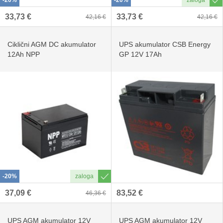
-20%
-20%
33,73 €
33,73 €
42,16 €
42,16 €
Ciklični AGM DC akumulator
UPS akumulator CSB Energy
12Ah NPP
GP 12V 17Ah
-20%
37,09 €
83,52 €
46,36 €
UPS AGM akumulator 12V
UPS AGM akumulator 12V