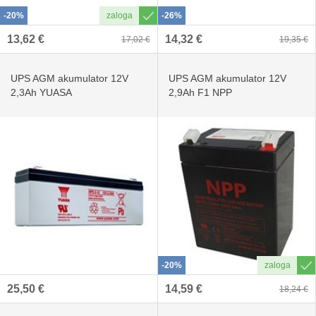
-20%
-26%
13,62 €
14,32 €
17,02 €
19,35 €
UPS AGM akumulator 12V
UPS AGM akumulator 12V
2,3Ah YUASA
2,9Ah F1 NPP
-20%
25,50 €
14,59 €
18,24 €