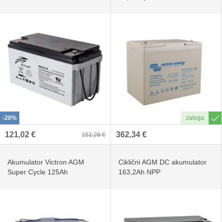
-20%
121,02 €
362,34 €
151,28 €
Akumulator Victron AGM
Ciklični AGM DC akumulator
Super Cycle 125Ah
163,2Ah NPP