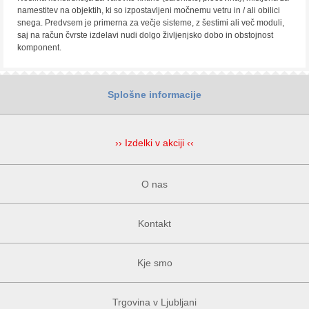
namestitev na objektih, ki so izpostavljeni močnemu vetru in / ali obilici
snega. Predvsem je primerna za večje sisteme, z šestimi ali več moduli,
saj na račun čvrste izdelavi nudi dolgo življenjsko dobo in obstojnost
komponent.
Splošne informacije
›› Izdelki v akciji ‹‹
O nas
Kontakt
Kje smo
Trgovina v Ljubljani