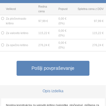
Redna
Velikost
Popust
Spletna cena z DDV
cena
Za pločevinasto
0,00 €
97,99 €
97,99 €
kritino
(0%)
0,00 €
Za valovito kritino
115,22 €
115,22 €
(0%)
0,00 €
Za opečno kritino
276,24 €
276,24 €
(0%)
Pošlji povpraševanje
Opis izdelka
Nosilna konstrukcija za valovito kritino (salonitke, pločevina), mišljena za