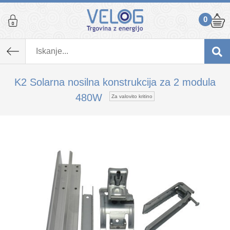
0
K izdelku, ki ste ga dodali v košarico,
priporočamo tudi...
K2 Solarna nosilna konstrukcija za 2 modula
480W
Za valovito kritino