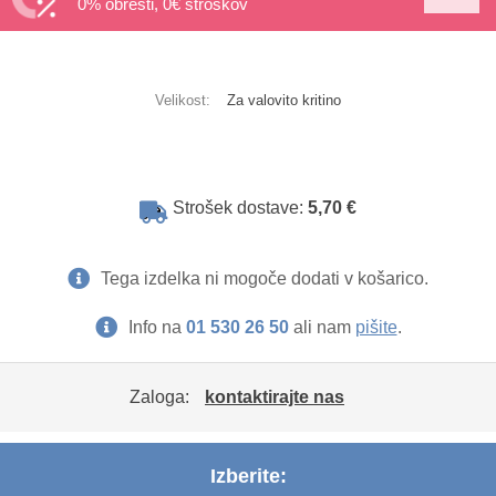
0% obresti, 0€ stroškov
Velikost:
Za valovito kritino
Strošek dostave:
5,70 €
Tega izdelka ni mogoče dodati v košarico.
Info na
01 530 26 50
ali nam
pišite
.
Zaloga:
kontaktirajte nas
Izberite: