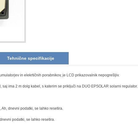
Tehnične specifikacije
mulatorjev in elekrtičnih porabnikov, je LCD prikazovalnik nepogrešljiv.
d, saj ima 2 m dolg kabel, s katerim se priključi na DUO EPSOLAR solarni regulator.
, Ah, dnevni podatki, se lahko resetira.
 dnevni podatki, se lahko resetira.