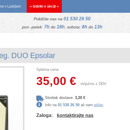
na v Ljubljani
›› Izdelki v akciji ‹‹
01 530 26 50
Pokličite nas na
7h
18h
8h
13h
pon.-petek:
do
, sobota:
do
reg. DUO Epsolar
Spletna cena:
35,00 €
vključno z DDV
Strošek dostave:
3,20 €
Info na
01 530 26 50
ali nam
pišite
.
Zaloga:
kontaktirajte nas