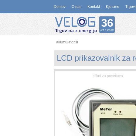
Domov
O nas
Kontakt
Kje smo
Trgovi
36
let z vami
akumulator.si
LCD prikazovalnik za 