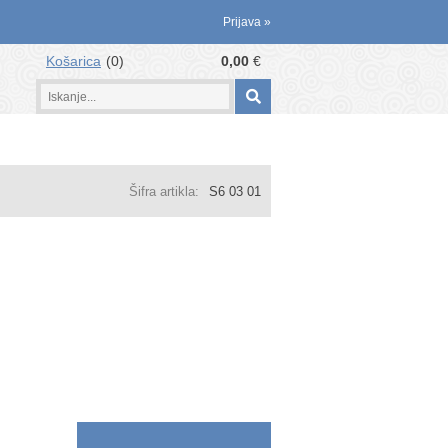
Prijava
»
Košarica
0
0,00
€
Šifra artikla:
S6 03 01