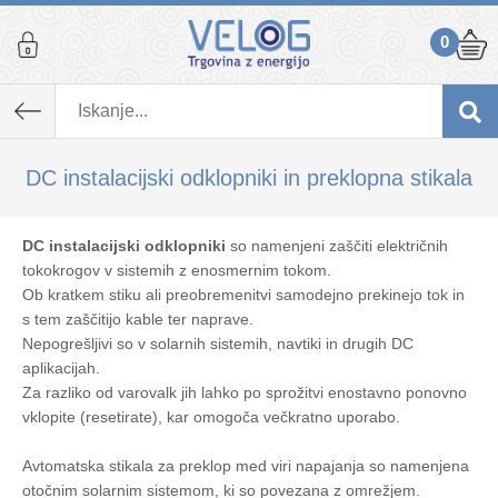
0
DC instalacijski odklopniki in preklopna stikala
DC instalacijski odklopniki
so namenjeni zaščiti električnih
tokokrogov v sistemih z enosmernim tokom.
Ob kratkem stiku ali preobremenitvi samodejno prekinejo tok in
s tem zaščitijo kable ter naprave.
Nepogrešljivi so v solarnih sistemih, navtiki in drugih DC
aplikacijah.
Za razliko od varovalk jih lahko po sprožitvi enostavno ponovno
vklopite (resetirate), kar omogoča večkratno uporabo.
Avtomatska stikala za preklop med viri napajanja so namenjena
otočnim solarnim sistemom, ki so povezana z omrežjem.