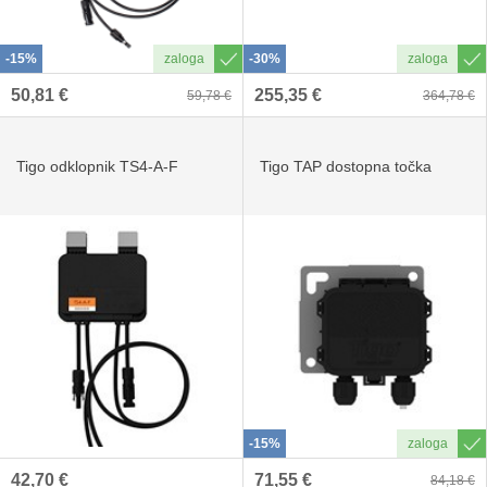
-15%
-30%
50,81 €
255,35 €
59,78 €
364,78 €
Tigo odklopnik TS4-A-F
Tigo TAP dostopna točka
-15%
42,70 €
71,55 €
84,18 €