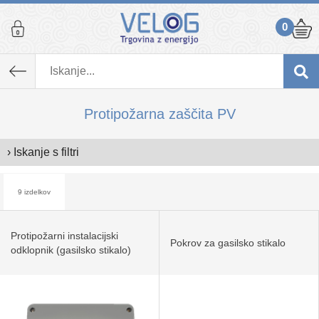
0
Protipožarna zaščita PV
› Iskanje s filtri
9 izdelkov
Protipožarni instalacijski
Pokrov za gasilsko stikalo
odklopnik (gasilsko stikalo)