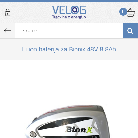
0
K izdelku, ki ste ga dodali v košarico,
priporočamo tudi...
Li-ion baterija za Bionix 48V 8,8Ah