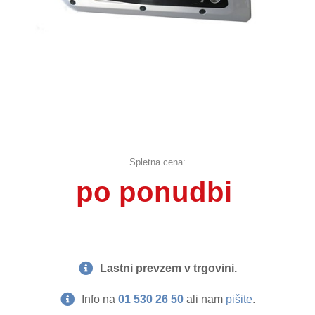
Spletna cena:
po ponudbi
Lastni prevzem v trgovini.
Info na
01 530 26 50
ali nam
pišite
.