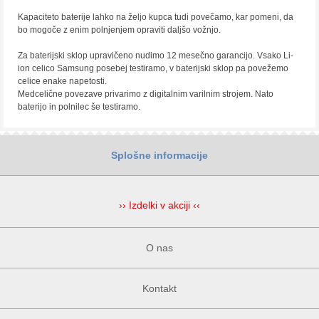
Kapaciteto baterije lahko na željo kupca tudi povečamo, kar pomeni, da
bo mogoče z enim polnjenjem opraviti daljšo vožnjo.
Za baterijski sklop upravičeno nudimo 12 mesečno garancijo. Vsako Li-
ion celico Samsung posebej testiramo, v baterijski sklop pa povežemo
celice enake napetosti.
Medcelične povezave privarimo z digitalnim varilnim strojem. Nato
baterijo in polnilec še testiramo.
Splošne informacije
›› Izdelki v akciji ‹‹
O nas
Kontakt