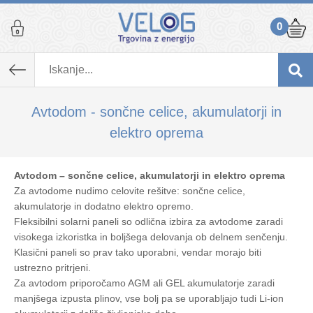
0
Avtodom - sončne celice, akumulatorji in
elektro oprema
Avtodom – sončne celice, akumulatorji in elektro oprema
Za avtodome nudimo celovite rešitve: sončne celice,
akumulatorje in dodatno elektro opremo.
Fleksibilni solarni paneli so odlična izbira za avtodome zaradi
visokega izkoristka in boljšega delovanja ob delnem senčenju.
Klasični paneli so prav tako uporabni, vendar morajo biti
ustrezno pritrjeni.
Za avtodom priporočamo AGM ali GEL akumulatorje zaradi
manjšega izpusta plinov, vse bolj pa se uporabljajo tudi Li-ion