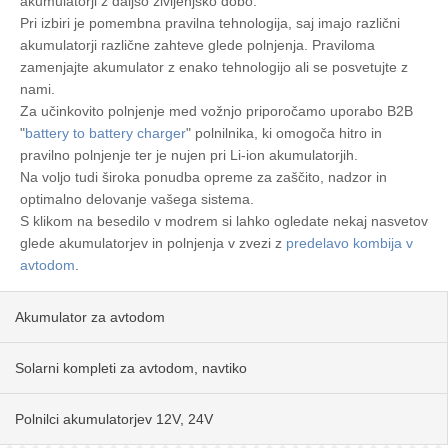
akumulatorji z daljšo življenjsko dobo.
Pri izbiri je pomembna pravilna tehnologija, saj imajo različni
akumulatorji različne zahteve glede polnjenja. Praviloma
zamenjajte akumulator z enako tehnologijo ali se posvetujte z
nami.
Za učinkovito polnjenje med vožnjo priporočamo uporabo B2B
"
battery to battery charger
" polnilnika, ki omogoča hitro in
pravilno polnjenje ter je nujen pri Li-ion akumulatorjih.
Na voljo tudi široka ponudba opreme za zaščito, nadzor in
optimalno delovanje vašega sistema.
S klikom na besedilo v modrem si lahko ogledate nekaj nasvetov
glede akumulatorjev in polnjenja v zvezi z
predelavo kombija v
avtodom
.
Akumulator za avtodom
Solarni kompleti za avtodom, navtiko
Polnilci akumulatorjev 12V, 24V