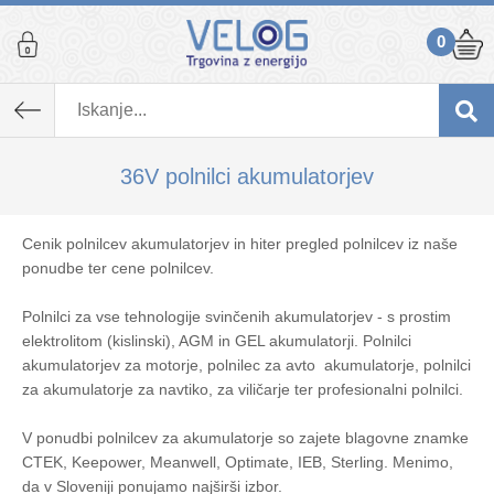
0
36V polnilci akumulatorjev
Cenik polnilcev akumulatorjev in hiter pregled polnilcev iz naše
ponudbe ter cene polnilcev.
Polnilci za vse tehnologije svinčenih akumulatorjev - s prostim
elektrolitom (kislinski), AGM in GEL akumulatorji. Polnilci
akumulatorjev za motorje, polnilec za avto akumulatorje, polnilci
za akumulatorje za navtiko, za viličarje ter profesionalni polnilci.
V ponudbi polnilcev za akumulatorje so zajete blagovne znamke
CTEK, Keepower, Meanwell, Optimate, IEB, Sterling. Menimo,
da v Sloveniji ponujamo najširši izbor.