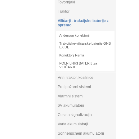
Tovornjaki
Traktor
Viličarji - trakcijske baterije z
opremo
Anderson konektorji
Trakcijske-viličarske baterije GNB
EXIDE
Konektorji Rema
POLNILNIKI BATERIJ za
VILIČARJE
Vrtni traktor, kosilnice
Protipožarni sistemi
Alarmni sistemi
6V akumulatorji
Cestna signalizacija
Varta akumulatorji
Sonnenschein akumulatorji