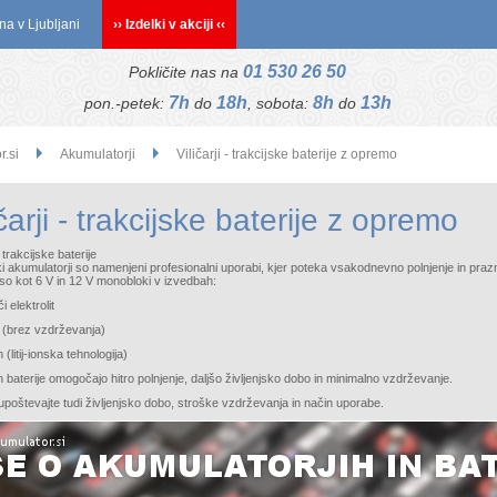
na v Ljubljani
›› Izdelki v akciji ‹‹
01 530 26 50
Pokličite nas na
7h
18h
8h
13h
pon.-petek:
do
, sobota:
do
r.si
Akumulatorji
Viličarji - trakcijske baterije z opremo
ičarji - trakcijske baterije z opremo
– trakcijske baterije
i akumulatorji so namenjeni profesionalni uporabi, kjer poteka vsakodnevno polnjenje in praznj
 so kot 6 V in 12 V monobloki v izvedbah:
i elektrolit
(brez vzdrževanja)
n (litij-ionska tehnologija)
on baterije omogočajo hitro polnjenje, daljšo življenjsko dobo in minimalno vzdrževanje.
i upoštevajte tudi življenjsko dobo, stroške vzdrževanja in način uporabe.