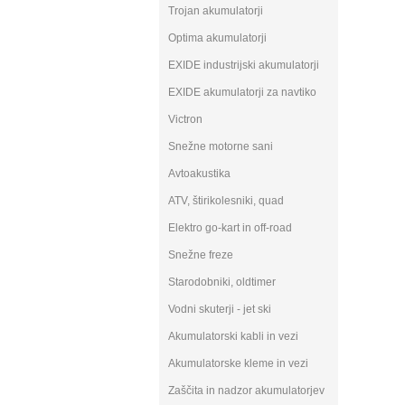
Trojan akumulatorji
Optima akumulatorji
EXIDE industrijski akumulatorji
EXIDE akumulatorji za navtiko
Victron
Snežne motorne sani
Avtoakustika
ATV, štirikolesniki, quad
Elektro go-kart in off-road
Snežne freze
Starodobniki, oldtimer
Vodni skuterji - jet ski
Akumulatorski kabli in vezi
Akumulatorske kleme in vezi
Zaščita in nadzor akumulatorjev