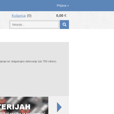
Prijava
»
Košarica
0
0,00
€
enje ter dolgotrajno delovanje (do 750 ciklov).