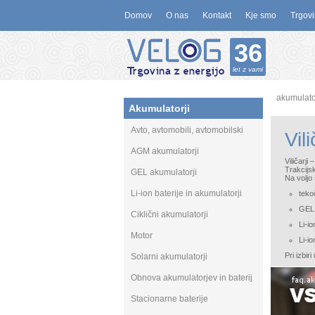
Domov
O nas
Kontakt
Kje smo
Trgovi
36
let z vami
akumulato
Akumulatorji
Avto, avtomobili, avtomobilski
Vil
AGM akumulatorji
Viličarji 
Trakcijsk
GEL akumulatorji
Na voljo
Li-ion baterije in akumulatorji
tekoč
GEL 
Ciklični akumulatorji
Li-io
Motor
Li-i
Pri izbir
Solarni akumulatorji
Obnova akumulatorjev in baterij
Stacionarne baterije