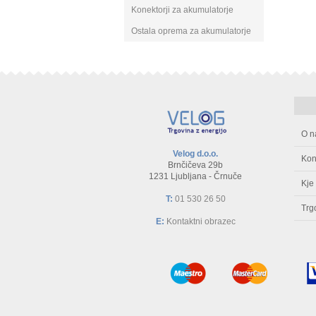
Konektorji za akumulatorje
Ostala oprema za akumulatorje
O n
Velog d.o.o.
Kon
Brnčičeva 29b
1231 Ljubljana - Črnuče
Kje
T:
01 530 26 50
Trg
E:
Kontaktni obrazec