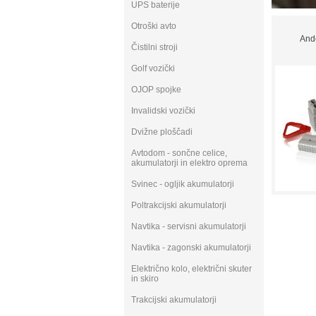
UPS baterije
Otroški avto
Ande
Čistilni stroji
Golf vozički
OJOP spojke
Invalidski vozički
Dvižne ploščadi
Avtodom - sončne celice,
akumulatorji in elektro oprema
Svinec - ogljik akumulatorji
Poltrakcijski akumulatorji
Navtika - servisni akumulatorji
Navtika - zagonski akumulatorji
Električno kolo, električni skuter
in skiro
Trakcijski akumulatorji