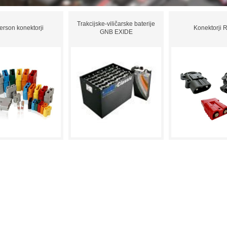
Trakcijske-viličarske baterije
rson konektorji
Konektorji
GNB EXIDE