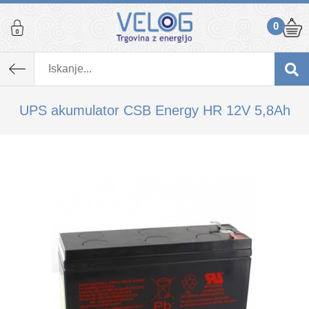
0
K izdelku, ki ste ga dodali v košarico,
priporočamo tudi...
UPS akumulator CSB Energy HR 12V 5,8Ah