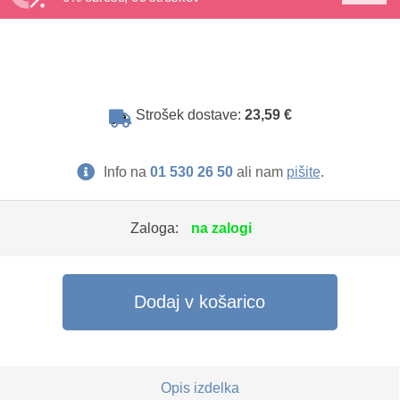
Strošek dostave:
23,59 €
Info na
01 530 26 50
ali nam
pišite
.
Zaloga:
na zalogi
Dodaj v košarico
Opis izdelka