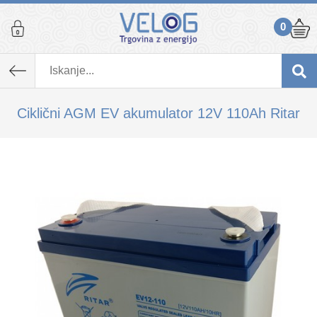
0
K izdelku, ki ste ga dodali v košarico,
priporočamo tudi...
Ciklični AGM EV akumulator 12V 110Ah Ritar