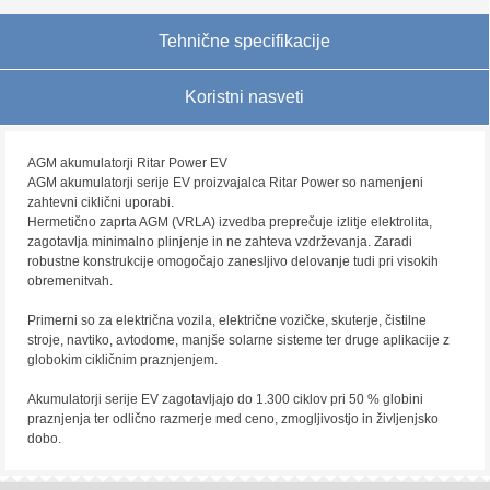
Tehnične specifikacije
Koristni nasveti
AGM akumulatorji Ritar Power EV
AGM akumulatorji serije EV proizvajalca Ritar Power so namenjeni
zahtevni ciklični uporabi.
Hermetično zaprta AGM (VRLA) izvedba preprečuje izlitje elektrolita,
zagotavlja minimalno plinjenje in ne zahteva vzdrževanja. Zaradi
robustne konstrukcije omogočajo zanesljivo delovanje tudi pri visokih
obremenitvah.
Primerni so za električna vozila, električne vozičke, skuterje, čistilne
stroje, navtiko, avtodome, manjše solarne sisteme ter druge aplikacije z
globokim cikličnim praznjenjem.
Akumulatorji serije EV zagotavljajo do 1.300 ciklov pri 50 % globini
praznjenja ter odlično razmerje med ceno, zmogljivostjo in življenjsko
dobo.