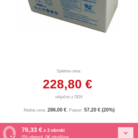
Spletna cena:
228,80 €
vključno z DDV
286,00 €
57,20 € (20%)
Redna cena:
, Popust:
76,33 €
x 3 obroki
0% obresti, 0€ stroškov