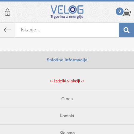
0
Splošne informacije
›› Izdelki v akciji ‹‹
O nas
Kontakt
Kje smo