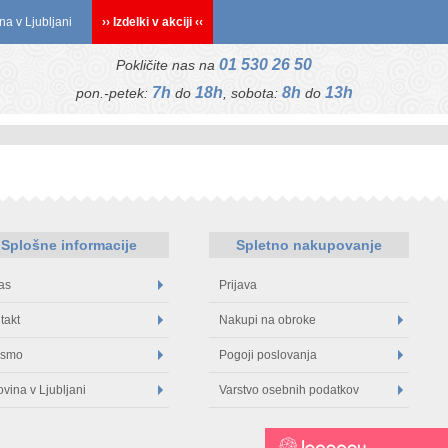
na v Ljubljani
›› Izdelki v akciji ‹‹
01 530 26 50
Pokličite nas na
7h
18h
8h
13h
pon.-petek:
do
, sobota:
do
Splošne informacije
Spletno nakupovanje
as
Prijava
takt
Nakupi na obroke
 smo
Pogoji poslovanja
ovina v Ljubljani
Varstvo osebnih podatkov