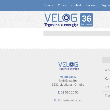
Domov
O nas
Kontakt
Kje smo
Trgovi
36
let z vami
O n
Velog d.o.o.
Kon
Brnčičeva 29b
1231 Ljubljana - Črnuče
Kje
T:
01 530 26 50
Trg
E:
Kontaktni obrazec